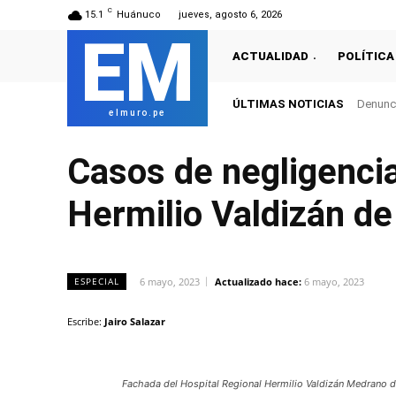
C
15.1
Huánuco
jueves, agosto 6, 2026
EM
ACTUALIDAD
POLÍTICA
ÚLTIMAS NOTICIAS
Denunci
elmuro.pe
Casos de negligencia
Hermilio Valdizán d
6 mayo, 2023
Actualizado hace:
6 mayo, 2023
ESPECIAL
Escribe:
Jairo Salazar
Fachada del Hospital Regional Hermilio Valdizán Medrano 