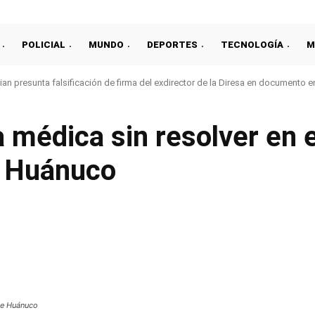
POLICIAL
MUNDO
DEPORTES
TECNOLOGÍA
M
an presunta falsificación de firma del exdirector de la Diresa en documento 
 médica sin resolver en e
e Huánuco
Compartir
de Huánuco