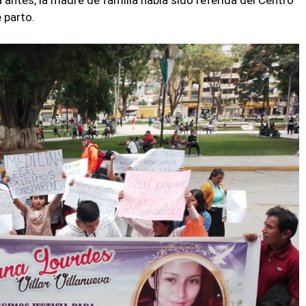
 antes, la madre de familia había sido referida del Centro
 parto.