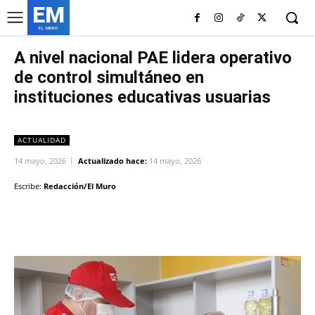
EM
EL MURO
A nivel nacional PAE lidera operativo
de control simultáneo en
instituciones educativas usuarias
ACTUALIDAD
14 mayo, 2026
Actualizado hace:
14 mayo, 2026
Escribe:
Redacción/El Muro
Facebook
Twitter
Copy URL