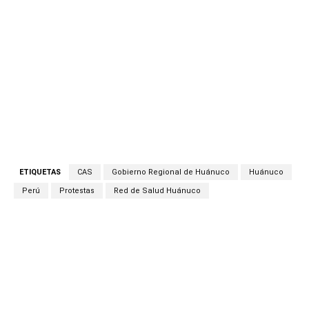
ETIQUETAS
CAS
Gobierno Regional de Huánuco
Huánuco
Perú
Protestas
Red de Salud Huánuco
Facebook
Twitter
Copy URL