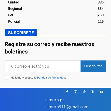
Ciudad
386
Regional
334
Perú
263
Policial
229
SUSCRIBETE
Registre su correo y recibe nuestros
boletines
Suscribirme
He leído y acepto la
Política de Privacidad
.
elmuro.pe
elmuro911@gmail.com