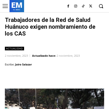
EM
EL MURO
Trabajadores de la Red de Salud
Huánuco exigen nombramiento de
los CAS
ACTUALIDAD
2 noviembre, 2023
Actualizado hace:
2 noviembre, 2023
Escribe:
Jairo Salazar
Facebook
Twitter
Copy URL