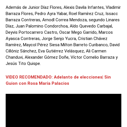
Además de Junior Díaz Flores, Alexis Davila Infantes, Vladimir
Barraza Flores, Pedro Ayra Yabar, Roel Ramírez Cruz, Issacc
Barraza Contreras, Arnodl Correa Mendoza, segundo Linares
Díaz, Juan Palomino Condorchoa, Aldo Quevedo Carbajal,
Deyvis Portocarrero Castro, Oscar Mego Garrido, Marcos
Ayasca Contreras, Jorge Senjo Yucra, Cristian Chávez
Ramírez, Maycol Pérez Siesa Milton Barreto Curibanco, David
Cillóniz Sánchez, Eva Gutiérrez Velásquez, Ali Carmen
Chanduvi, Alexander Gómez Doñe, Víctor Cornelio Barraza y
Jesús Tito Quispe.
VIDEO RECOMENDADO: Adelanto de elecciones| Sin
Guion con Rosa María Palacios