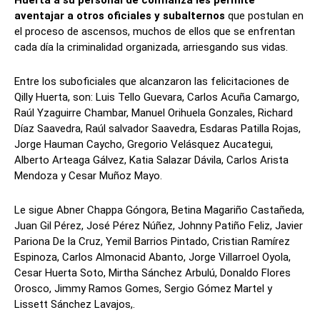
Huerta a su personal de confianza les permite
aventajar a otros oficiales y subalternos
que postulan en
el proceso de ascensos, muchos de ellos que se enfrentan
cada día la criminalidad organizada, arriesgando sus vidas.
Entre los suboficiales que alcanzaron las felicitaciones de
Qilly Huerta, son: Luis Tello Guevara, Carlos Acuña Camargo,
Raúl Yzaguirre Chambar, Manuel Orihuela Gonzales, Richard
Díaz Saavedra, Raúl salvador Saavedra, Esdaras Patilla Rojas,
Jorge Hauman Caycho, Gregorio Velásquez Aucategui,
Alberto Arteaga Gálvez, Katia Salazar Dávila, Carlos Arista
Mendoza y Cesar Muñoz Mayo.
Le sigue Abner Chappa Góngora, Betina Magariño Castañeda,
Juan Gil Pérez, José Pérez Núñez, Johnny Patiño Feliz, Javier
Pariona De la Cruz, Yemil Barrios Pintado, Cristian Ramírez
Espinoza, Carlos Almonacid Abanto, Jorge Villarroel Oyola,
Cesar Huerta Soto, Mirtha Sánchez Arbulú, Donaldo Flores
Orosco, Jimmy Ramos Gomes, Sergio Gómez Martel y
Lissett Sánchez Lavajos,.