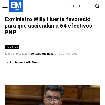
EM
EL MURO
Exministro Willy Huerta favoreció
para que asciendan a 64 efectivos
PNP
POLÍTICA
12 diciembre, 2022
Actualizado hace:
21 diciembre, 2022
Escribe:
Redacción/El Muro
Facebook
Twitter
Copy URL