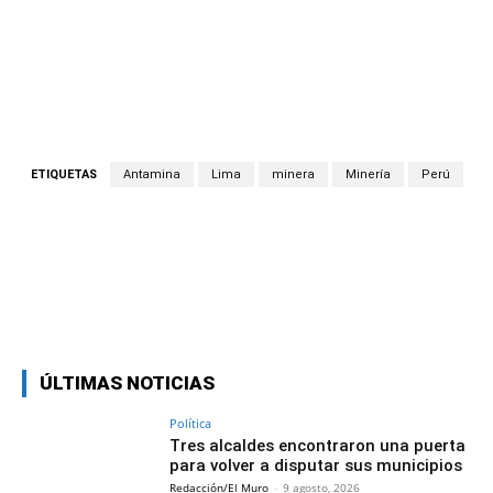
ETIQUETAS
Antamina
Lima
minera
Minería
Perú
Facebook
Twitter
Copy URL
ÚLTIMAS NOTICIAS
Política
Tres alcaldes encontraron una puerta
para volver a disputar sus municipios
Redacción/El Muro
-
9 agosto, 2026