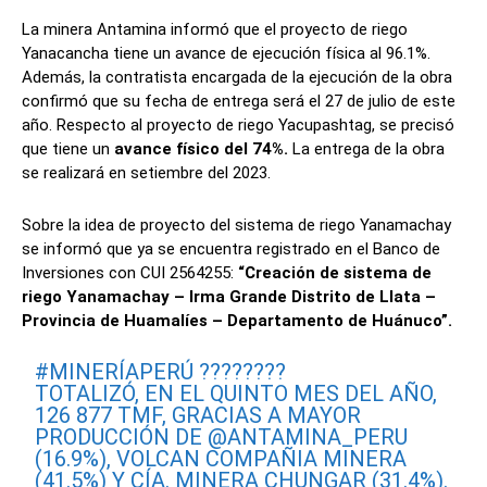
La minera Antamina informó que el proyecto de riego
Yanacancha tiene un avance de ejecución física al 96.1%.
Además, la contratista encargada de la ejecución de la obra
confirmó que su fecha de entrega será el 27 de julio de este
año. Respecto al proyecto de riego Yacupashtag, se precisó
que tiene un
avance físico del 74%.
La entrega de la obra
se realizará en setiembre del 2023.
Sobre la idea de proyecto del sistema de riego Yanamachay
se informó que ya se encuentra registrado en el Banco de
Inversiones con CUI 2564255:
“Creación de sistema de
riego Yanamachay – Irma Grande Distrito de Llata –
Provincia de Huamalíes – Departamento de Huánuco”.
#MINERÍAPERÚ
????????
TOTALIZÓ, EN EL QUINTO MES DEL AÑO,
126 877 TMF, GRACIAS A MAYOR
PRODUCCIÓN DE
@ANTAMINA_PERU
(16.9%), VOLCAN COMPAÑIA MINERA
(41.5%) Y CÍA. MINERA CHUNGAR (31.4%).