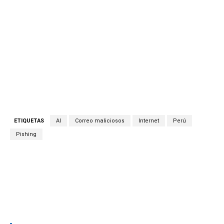
ETIQUETAS
AI
Correo maliciosos
Internet
Perú
Pishing
Facebook
Twitter
Copy URL