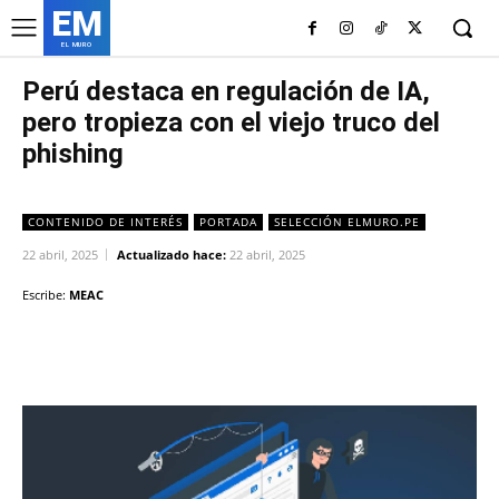
EM
EL MURO
Perú destaca en regulación de IA,
pero tropieza con el viejo truco del
phishing
CONTENIDO DE INTERÉS
PORTADA
SELECCIÓN ELMURO.PE
22 abril, 2025
Actualizado hace:
22 abril, 2025
Escribe:
MEAC
Facebook
Twitter
Copy URL