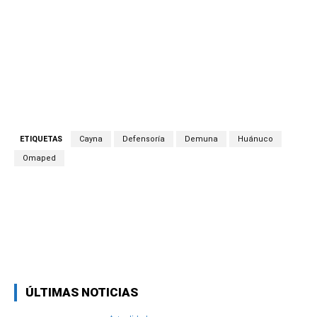
ETIQUETAS
Cayna
Defensoría
Demuna
Huánuco
Omaped
Facebook
Twitter
Copy URL
ÚLTIMAS NOTICIAS