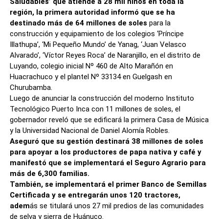
Saludables’ que atiende a 28 mil niños en toda la
región, la primera autoridad informó que se ha
destinado más de 64 millones de soles
para la
construcción y equipamiento de los colegios ‘Príncipe
Illathupa’, ‘Mi Pequeño Mundo’ de Yanag, ‘Juan Velasco
Alvarado’, ‘Víctor Reyes Roca’ de Naranjillo, en el distrito de
Luyando, colegio inicial Nº 460 de Alto Marañón en
Huacrachuco y el plantel Nº 33134 en Guelgash en
Churubamba.
Luego de anunciar la construcción del moderno Instituto
Tecnológico Puerto Inca con 11 millones de soles, el
gobernador reveló que se edificará la primera Casa de Música
y la Universidad Nacional de Daniel Alomía Robles.
Aseguró que su gestión destinará 38 millones de soles
para apoyar a los productores de papa nativa y café y
manifestó que se implementará el Seguro Agrario para
más de 6,300 familias.
También, se implementará el primer Banco de Semillas
Certificada y se entregarán unos 120 tractores,
adem
ás se titulará unos 27 mil predios de las comunidades
de selva y sierra de Huánuco.