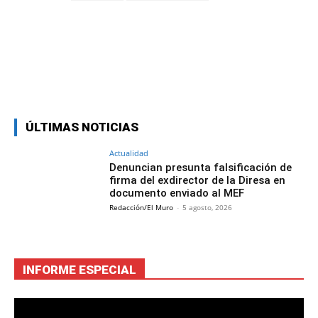
Facebook
Twitter
Copy URL
ÚLTIMAS NOTICIAS
Actualidad
Denuncian presunta falsificación de
firma del exdirector de la Diresa en
documento enviado al MEF
Redacción/El Muro
-
5 agosto, 2026
INFORME ESPECIAL