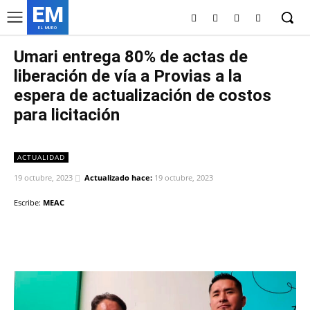
EM
EL MURO
Umari entrega 80% de actas de
liberación de vía a Provias a la
espera de actualización de costos
para licitación
ACTUALIDAD
19 octubre, 2023
Actualizado hace:
19 octubre, 2023
Escribe:
MEAC
Facebook
Twitter
Copy URL