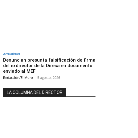
Actualidad
Denuncian presunta falsificación de firma
del exdirector de la Diresa en documento
enviado al MEF
Redacción/El Muro
-
5 agosto, 2026
LA COLUMNA DEL DIRECTOR