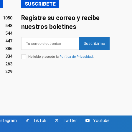
SUSCRIBETE
Registre su correo y recibe
1050
nuestros boletines
548
544
447
Suscribirme
386
334
He leído y acepto la
Política de Privacidad
.
263
229
nstagram
TikTok
Twitter
Youtube