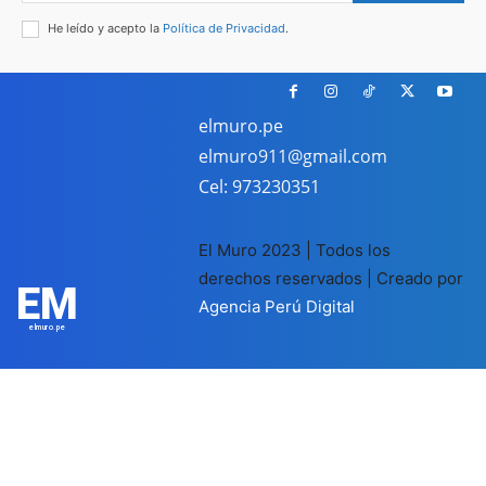
He leído y acepto la
Política de Privacidad
.
elmuro.pe
elmuro911@gmail.com
Cel: 973230351
El Muro 2023 | Todos los
derechos reservados | Creado por
EM
Agencia Perú Digital
elmuro.pe