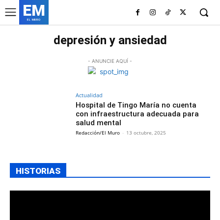
EM
EL MURO
depresión y ansiedad
- ANUNCIE AQUÍ -
Actualidad
Hospital de Tingo María no cuenta
con infraestructura adecuada para
salud mental
Redacción/El Muro
-
13 octubre, 2025
HISTORIAS