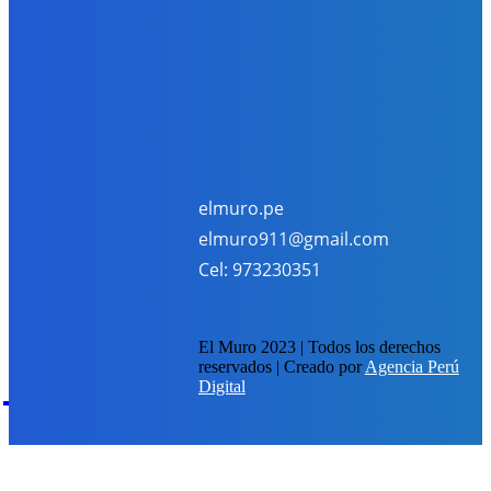
Registre su correo y recibe nuestros boletines
Suscribirme
He leído y acepto la
Política de Privacidad
.
elmuro.pe
elmuro911@gmail.com
Cel: 973230351
El Muro 2023 | Todos los derechos
reservados | Creado por
Agencia Perú
EM
Digital
elmuro.pe