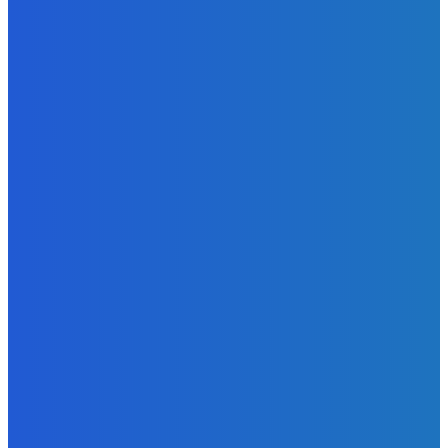
Política
Cuestionamientos obligan a revisar el proyecto del
Hospital Oncológico de Huánuco
Redacción/El Muro
Regional
Puerto Inca: pagan por materiales que no aparecen en
obra de la plaza cívica
Redacción/El Muro
CATEGORÍAS POPULARES
Actualidad
1050
Portada
548
Deportes
544
Política
447
Ciudad
386
Regional
334
Perú
263
Policial
229
SUSCRIBETE