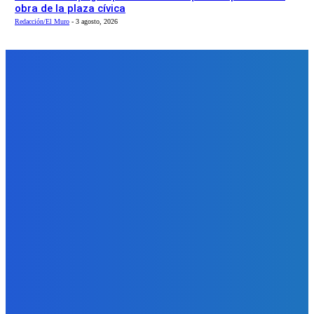
obra de la plaza cívica
Redacción/El Muro
-
3 agosto, 2026
CULTURA
Huánuco Canta y Baila: 50 años preservando la
cultura
MEAC
-
8 julio, 2026
0
La Asociación Cultural "Huánuco Canta y Baila" conmemora este
mes sus 50 años de trayectoria ininterrumpida. Fundada un 13 de
julio de 1976, la institución se ha consolidado como un referente
clave en la salvaguarda de las expresiones artísticas huanuqueñas,
logrando trascender fronteras locales para llevar el folklore
regional...
Leer más