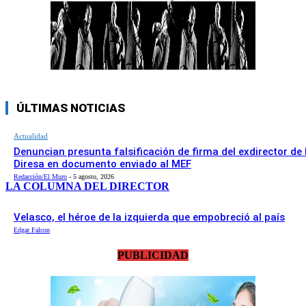
ÚLTIMAS NOTICIAS
Actualidad
Denuncian presunta falsificación de firma del exdirector de 
Diresa en documento enviado al MEF
Redacción/El Muro
-
5 agosto, 2026
LA COLUMNA DEL DIRECTOR
Velasco, el héroe de la izquierda que empobreció al país
Edgar Falcon
PUBLICIDAD