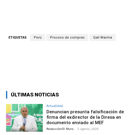
ETIQUETAS
Perú
Proceso de compras
Qali Warma
Facebook
Twitter
Copy URL
ÚLTIMAS NOTICIAS
Actualidad
Denuncian presunta falsificación de
firma del exdirector de la Diresa en
documento enviado al MEF
Redacción/El Muro
-
5 agosto, 2026