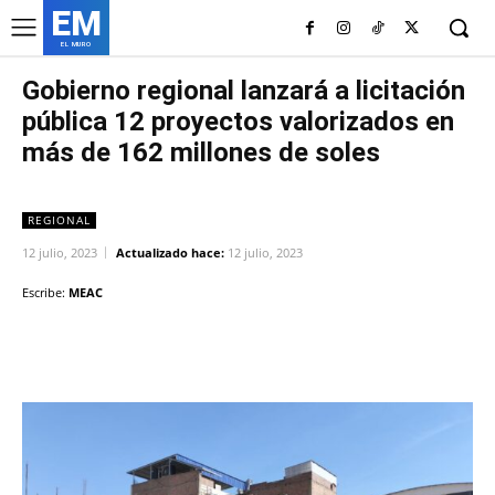
EM
EL MURO
Gobierno regional lanzará a licitación
pública 12 proyectos valorizados en
más de 162 millones de soles
REGIONAL
12 julio, 2023
Actualizado hace:
12 julio, 2023
Escribe:
MEAC
Facebook
Twitter
Copy URL