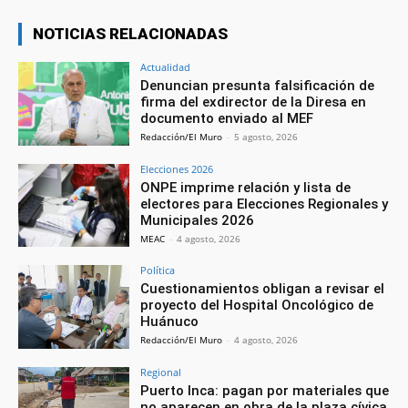
NOTICIAS RELACIONADAS
Actualidad
Denuncian presunta falsificación de
firma del exdirector de la Diresa en
documento enviado al MEF
Redacción/El Muro
-
5 agosto, 2026
Elecciones 2026
ONPE imprime relación y lista de
electores para Elecciones Regionales y
Municipales 2026
MEAC
-
4 agosto, 2026
Política
Cuestionamientos obligan a revisar el
proyecto del Hospital Oncológico de
Huánuco
Redacción/El Muro
-
4 agosto, 2026
Regional
Puerto Inca: pagan por materiales que
no aparecen en obra de la plaza cívica