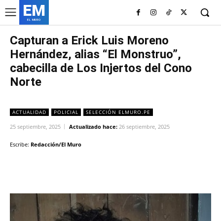
EM
EL MURO
Capturan a Erick Luis Moreno
Hernández, alias “El Monstruo”,
cabecilla de Los Injertos del Cono
Norte
ACTUALIDAD
POLICIAL
SELECCIÓN ELMURO.PE
25 septiembre, 2025
Actualizado hace:
26 septiembre, 2025
Escribe:
Redacción/El Muro
Facebook
Twitter
Copy URL