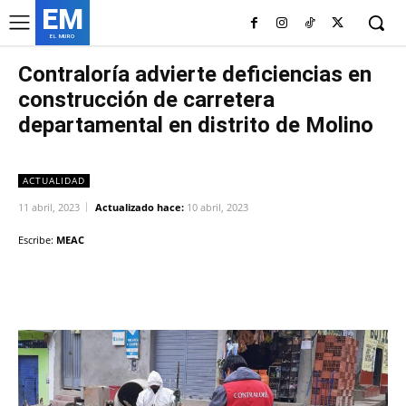
EM
EL MURO
Contraloría advierte deficiencias en
construcción de carretera
departamental en distrito de Molino
ACTUALIDAD
11 abril, 2023
Actualizado hace:
10 abril, 2023
Escribe:
MEAC
Facebook
Twitter
Copy URL