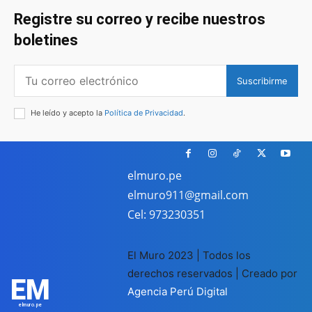
Registre su correo y recibe nuestros
boletines
Suscribirme
He leído y acepto la
Política de Privacidad
.
elmuro.pe
elmuro911@gmail.com
Cel: 973230351
El Muro 2023 | Todos los
derechos reservados | Creado por
EM
Agencia Perú Digital
elmuro.pe