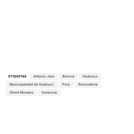
ETIQUETAS
Antonio Jara
Bronca
Huánuco
Municipalidad de Huánuco
Perú
Revocatoria
Sherli Morales
Violencia
Facebook
Twitter
Copy URL