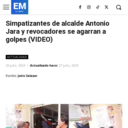
EM
EL MURO
Simpatizantes de alcalde Antonio
Jara y revocadores se agarran a
golpes (VIDEO)
ACTUALIDAD
26 julio, 2024
Actualizado hace:
27 julio, 2024
Escribe:
Jairo Salazar
Facebook
Twitter
Copy URL