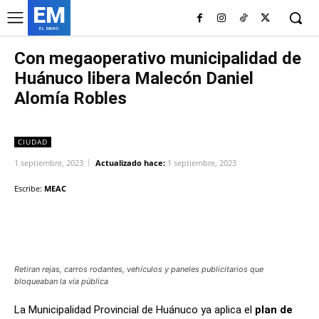
EM
EL MURO
Con megaoperativo municipalidad de
Huánuco libera Malecón Daniel
Alomía Robles
CIUDAD
1 septiembre, 2023
Actualizado hace:
1 septiembre, 2023
Escribe:
MEAC
Facebook
Twitter
Copy URL
Retiran rejas, carros rodantes, vehículos y paneles publicitarios que
bloqueaban la vía pública
La Municipalidad Provincial de Huánuco ya aplica el
plan de