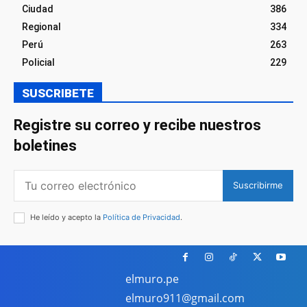
Ciudad
386
Regional
334
Perú
263
Policial
229
SUSCRIBETE
Registre su correo y recibe nuestros
boletines
Suscribirme
He leído y acepto la
Política de Privacidad
.
elmuro.pe
elmuro911@gmail.com