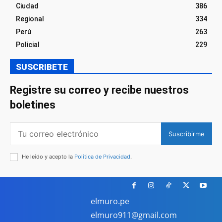
Ciudad
386
Regional
334
Perú
263
Policial
229
SUSCRIBETE
Registre su correo y recibe nuestros
boletines
Suscribirme
He leído y acepto la
Política de Privacidad
.
elmuro.pe
elmuro911@gmail.com