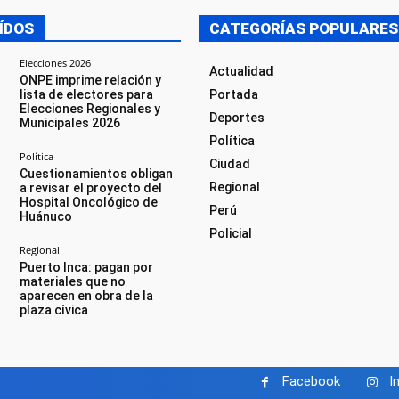
ÍDOS
CATEGORÍAS POPULARES
Elecciones 2026
Actualidad
ONPE imprime relación y
lista de electores para
Portada
Elecciones Regionales y
Deportes
Municipales 2026
Política
Política
Ciudad
Cuestionamientos obligan
Regional
a revisar el proyecto del
Hospital Oncológico de
Perú
Huánuco
Policial
Regional
Puerto Inca: pagan por
materiales que no
aparecen en obra de la
plaza cívica
Facebook
I