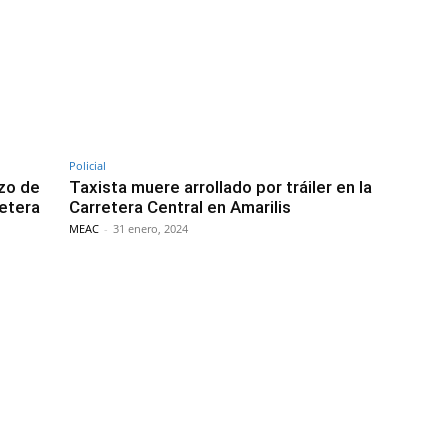
Policial
azo de
Taxista muere arrollado por tráiler en la
retera
Carretera Central en Amarilis
MEAC
-
31 enero, 2024