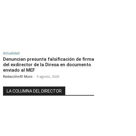
Actualidad
Denuncian presunta falsificación de firma
del exdirector de la Diresa en documento
enviado al MEF
Redacción/El Muro
-
5 agosto, 2026
LA COLUMNA DEL DIRECTOR