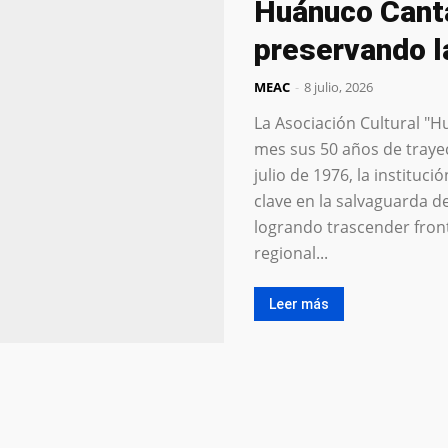
Huánuco Canta
preservando l
MEAC
-
8 julio, 2026
La Asociación Cultural "
mes sus 50 años de traye
julio de 1976, la institu
clave en la salvaguarda d
logrando trascender fronte
regional...
Leer más