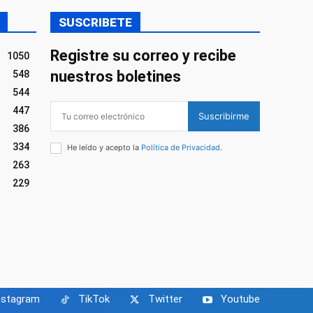
SUSCRIBETE
Registre su correo y recibe
1050
nuestros boletines
548
544
447
Suscribirme
386
334
He leído y acepto la
Política de Privacidad
.
263
229
nstagram
TikTok
Twitter
Youtube