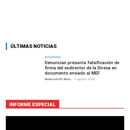
Facebook
Twitter
Copy URL
ÚLTIMAS NOTICIAS
Actualidad
Denuncian presunta falsificación de
firma del exdirector de la Diresa en
documento enviado al MEF
Redacción/El Muro
-
5 agosto, 2026
INFORME ESPECIAL