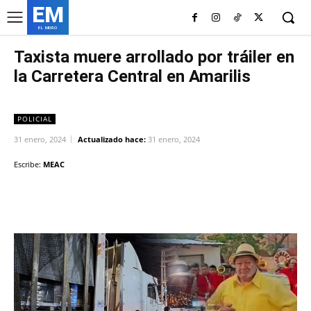
EM
EL MURO
Taxista muere arrollado por tráiler en
la Carretera Central en Amarilis
POLICIAL
31 enero, 2024
Actualizado hace:
31 enero, 2024
Escribe:
MEAC
Facebook
Twitter
Copy URL