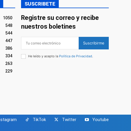
SUSCRIBETE
Registre su correo y recibe
1050
nuestros boletines
548
544
447
Suscribirme
386
334
He leído y acepto la
Política de Privacidad
.
263
229
nstagram
TikTok
Twitter
Youtube