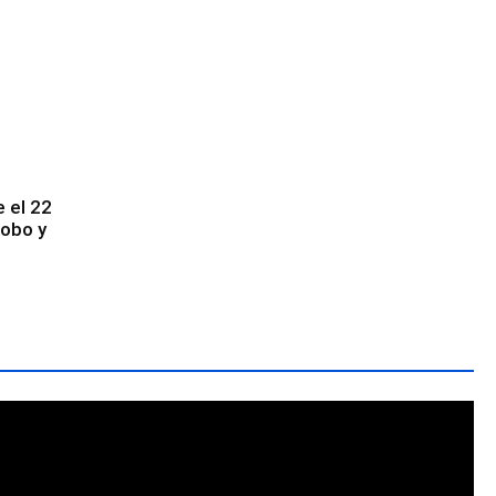
e el 22
robo y