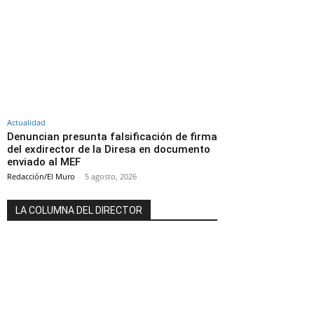
Actualidad
Denuncian presunta falsificación de firma
del exdirector de la Diresa en documento
enviado al MEF
Redacción/El Muro
-
5 agosto, 2026
LA COLUMNA DEL DIRECTOR