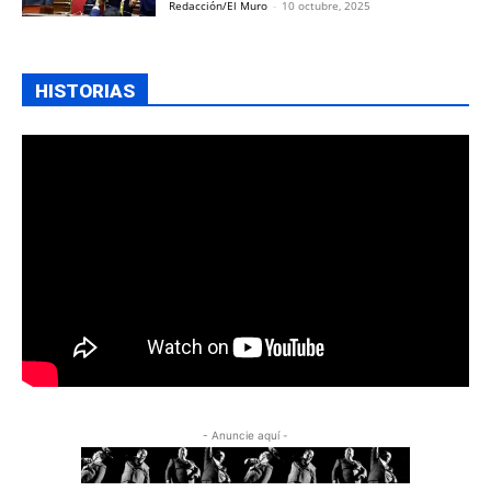
Redacción/El Muro
-
10 octubre, 2025
HISTORIAS
- Anuncie aquí -