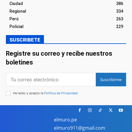
Ciudad
386
Regional
334
Perú
263
Policial
229
SUSCRIBETE
Registre su correo y recibe nuestros
boletines
Suscribirme
He leído y acepto la
Política de Privacidad
.
elmuro.pe
elmuro911@gmail.com