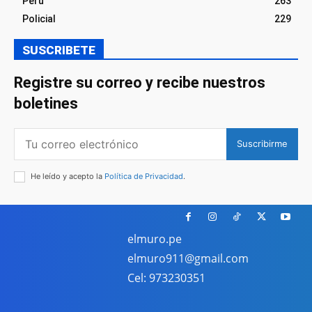
Perú
263
Policial
229
SUSCRIBETE
Registre su correo y recibe nuestros
boletines
Suscribirme
He leído y acepto la
Política de Privacidad
.
elmuro.pe
elmuro911@gmail.com
Cel: 973230351