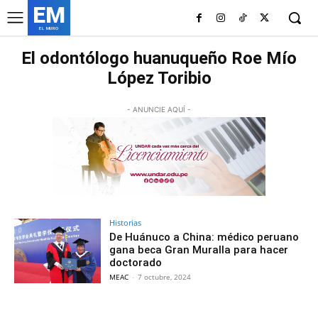
EM
EL MURO
El odontólogo huanuqueño Roe Mío
López Toribio
- ANUNCIE AQUÍ -
Historias
De Huánuco a China: médico peruano
gana beca Gran Muralla para hacer
doctorado
MEAC
-
7 octubre, 2024