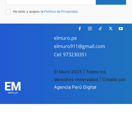
He leído y acepto la
Política de Privacidad
.
elmuro.pe
elmuro911@gmail.com
Cel: 973230351
El Muro 2023 | Todos los
derechos reservados | Creado por
EM
Agencia Perú Digital
elmuro.pe