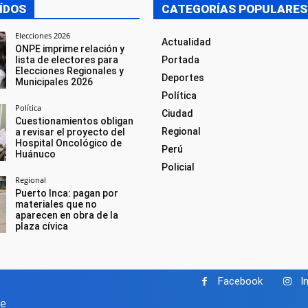
ÍDOS
CATEGORÍAS POPULARES
Elecciones 2026
Actualidad
ONPE imprime relación y
lista de electores para
Portada
Elecciones Regionales y
Deportes
Municipales 2026
Política
Política
Ciudad
Cuestionamientos obligan
Regional
a revisar el proyecto del
Hospital Oncológico de
Perú
Huánuco
Policial
Regional
Puerto Inca: pagan por
materiales que no
aparecen en obra de la
plaza cívica
Facebook
I
pe