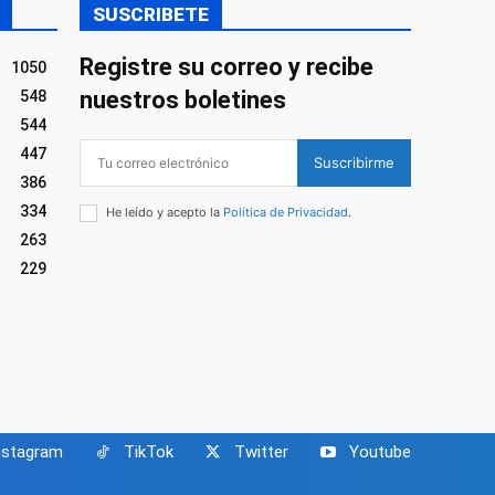
SUSCRIBETE
Registre su correo y recibe
1050
nuestros boletines
548
544
447
Suscribirme
386
334
He leído y acepto la
Política de Privacidad
.
263
229
nstagram
TikTok
Twitter
Youtube