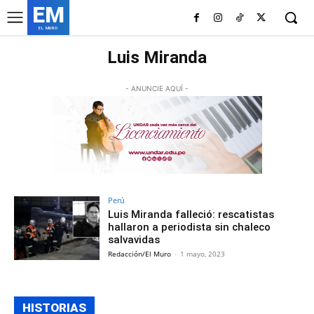
EM
EL MURO
Luis Miranda
- ANUNCIE AQUÍ -
Perú
Luis Miranda falleció: rescatistas
hallaron a periodista sin chaleco
salvavidas
Redacción/El Muro
-
1 mayo, 2023
HISTORIAS