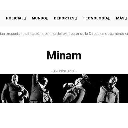
POLICIAL
MUNDO
DEPORTES
TECNOLOGÍA
MÁS
an presunta falsificación de firma del exdirector de la Diresa en documento 
Minam
- ANUNCIE AQUÍ -