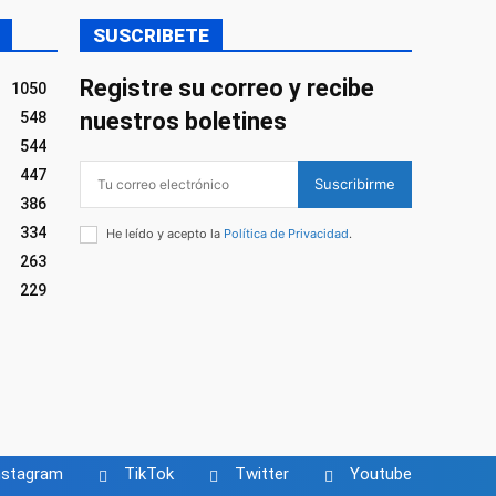
SUSCRIBETE
Registre su correo y recibe
1050
nuestros boletines
548
544
447
Suscribirme
386
334
He leído y acepto la
Política de Privacidad
.
263
229
nstagram
TikTok
Twitter
Youtube