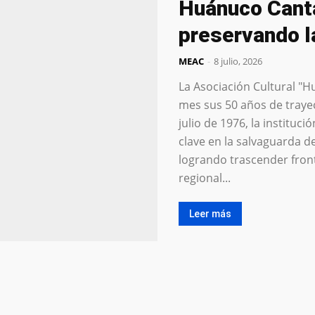
Huánuco Canta
preservando l
MEAC
-
8 julio, 2026
La Asociación Cultural "
mes sus 50 años de traye
julio de 1976, la institu
clave en la salvaguarda d
logrando trascender fronte
regional...
Leer más