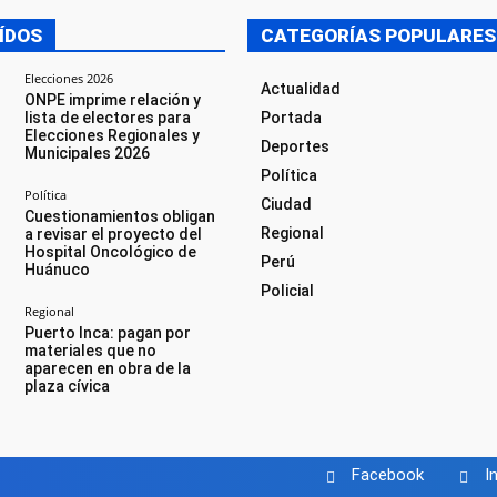
ÍDOS
CATEGORÍAS POPULARES
Elecciones 2026
Actualidad
ONPE imprime relación y
lista de electores para
Portada
Elecciones Regionales y
Deportes
Municipales 2026
Política
Política
Ciudad
Cuestionamientos obligan
Regional
a revisar el proyecto del
Hospital Oncológico de
Perú
Huánuco
Policial
Regional
Puerto Inca: pagan por
materiales que no
aparecen en obra de la
plaza cívica
Facebook
I