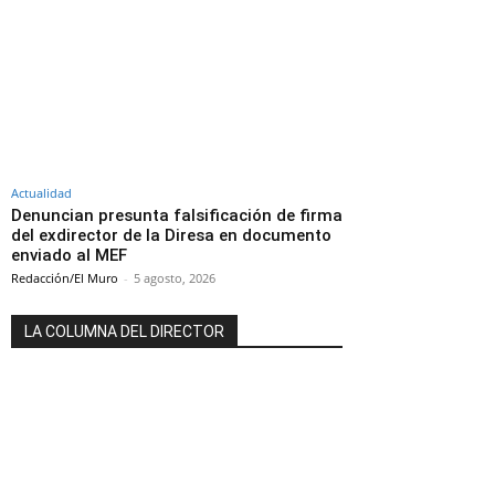
Actualidad
Denuncian presunta falsificación de firma
del exdirector de la Diresa en documento
enviado al MEF
Redacción/El Muro
-
5 agosto, 2026
LA COLUMNA DEL DIRECTOR