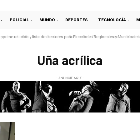
POLICIAL
MUNDO
DEPORTES
TECNOLOGÍA
M
prime relación y lista de electores para Elecciones Regionales y Municipales
Uña acrílica
- ANUNCIE AQUÍ -