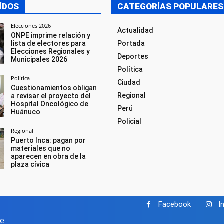
ÍDOS
CATEGORÍAS POPULARES
Elecciones 2026
Actualidad
ONPE imprime relación y
lista de electores para
Portada
Elecciones Regionales y
Deportes
Municipales 2026
Política
Política
Ciudad
Cuestionamientos obligan
Regional
a revisar el proyecto del
Hospital Oncológico de
Perú
Huánuco
Policial
Regional
Puerto Inca: pagan por
materiales que no
aparecen en obra de la
plaza cívica
Facebook
I
pe