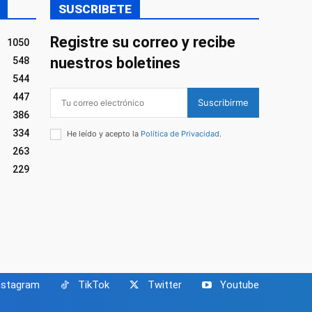
SUSCRIBETE
Registre su correo y recibe
1050
nuestros boletines
548
544
447
Suscribirme
386
334
He leído y acepto la
Política de Privacidad
.
263
229
nstagram
TikTok
Twitter
Youtube