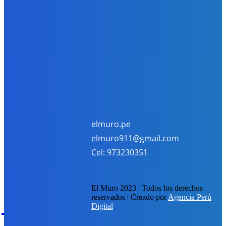
Policial
229
SUSCRIBETE
Registre su correo y recibe nuestros boletines
Suscribirme
He leído y acepto la
Política de Privacidad
.
elmuro.pe
elmuro911@gmail.com
Cel: 973230351
El Muro 2023 | Todos los derechos
reservados | Creado por
Agencia Perú
EM
Digital
elmuro.pe