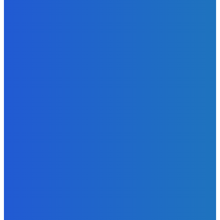
SELECCIONES
Política
Cuestionamientos obligan a revisar el proyecto del
Hospital Oncológico de Huánuco
Redacción/El Muro
Actualidad
Keiko Fujimori en su primer mensaje como presidenta: “He
venido a ofrecer método, disciplina y ruta clara”
MEAC
Regional
Puerto Inca: pagan por materiales que no aparecen en
obra de la plaza cívica
Redacción/El Muro
MÁS LEÍDOS
Elecciones 2026
ONPE imprime relación y lista de electores para Elecciones