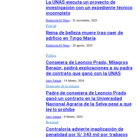
La UNAS ejecuta un proyecto de
investigación con un expediente técnico
incompleto
Redacción/El Muro
-
25 noviembre, 2025
Policial
Reina de belleza muere tras caer de
edificio en Tingo María
Redacción/El Muro
-
28 agosto, 2024
Política
Consejera de Leoncio Prado, Milagros
Beraún, pedirá explicaciones a su padre
de contrato que ganó con la UNAS
Jairo Salazar
-
14 febrero, 2024
Destacado de la semana
Padre de consejera de Leoncio Prado
ganó un contrato en la Universidad
Nacional Agraria de la Selva pese a que
ley lo prohíbe
Jairo Salazar
-
8 febrero, 2024
Regional
Contraloría advierte inaplicación de
penalidad por S/ 343 mil por trabajos