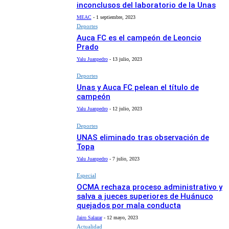
inconclusos del laboratorio de la Unas
MEAC
-
1 septiembre, 2023
Deportes
Auca FC es el campeón de Leoncio
Prado
Yalu Juanpedro
-
13 julio, 2023
Deportes
Unas y Auca FC pelean el título de
campeón
Yalu Juanpedro
-
12 julio, 2023
Deportes
UNAS eliminado tras observación de
Topa
Yalu Juanpedro
-
7 julio, 2023
Especial
OCMA rechaza proceso administrativo y
salva a jueces superiores de Huánuco
quejados por mala conducta
Jairo Salazar
-
12 mayo, 2023
Actualidad