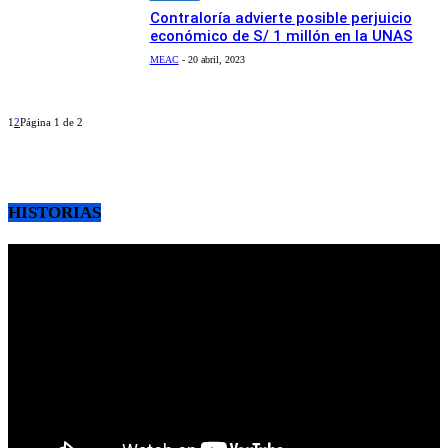
Contraloría advierte posible perjuicio
económico de S/ 1 millón en la UNAS
MEAC
-
20 abril, 2023
1
2
Página 1 de 2
HISTORIAS