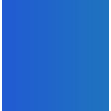
Regionales y Municipales 2026
MEAC
Política
Cuestionamientos obligan a revisar el proyecto del
Hospital Oncológico de Huánuco
Redacción/El Muro
Regional
Puerto Inca: pagan por materiales que no aparecen en
obra de la plaza cívica
Redacción/El Muro
CATEGORÍAS POPULARES
Actualidad
1050
Portada
548
Deportes
544
Política
447
Ciudad
386
Regional
334
Perú
263