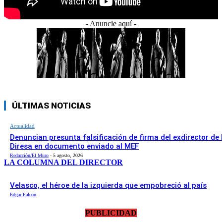
- Anuncie aquí -
ÚLTIMAS NOTICIAS
Actualidad
Denuncian presunta falsificación de firma del exdirector de 
Diresa en documento enviado al MEF
Redacción/El Muro
-
5 agosto, 2026
LA COLUMNA DEL DIRECTOR
Velasco, el héroe de la izquierda que empobreció al país
Edgar Falcon
PUBLICIDAD