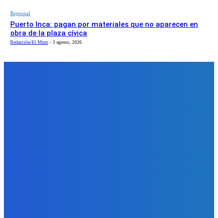
Regional
Puerto Inca: pagan por materiales que no aparecen en
obra de la plaza cívica
Redacción/El Muro
-
3 agosto, 2026
CULTURA
Huánuco Canta y Baila: 50 años preservando la
cultura
MEAC
-
8 julio, 2026
0
La Asociación Cultural "Huánuco Canta y Baila" conmemora este
mes sus 50 años de trayectoria ininterrumpida. Fundada un 13 de
julio de 1976, la institución se ha consolidado como un referente
clave en la salvaguarda de las expresiones artísticas huanuqueñas,
logrando trascender fronteras locales para llevar el folklore
regional...
Leer más