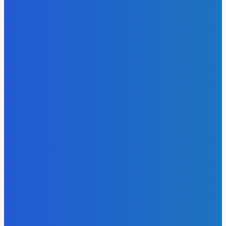
Hospital Oncológico de Huánuco
Redacción/El Muro
MÁS LEÍDOS
Elecciones 2026
ONPE imprime relación y lista de electores para Elecciones
Regionales y Municipales 2026
MEAC
Política
Cuestionamientos obligan a revisar el proyecto del
Hospital Oncológico de Huánuco
Redacción/El Muro
Regional
Puerto Inca: pagan por materiales que no aparecen en
obra de la plaza cívica
Redacción/El Muro
CATEGORÍAS POPULARES
Actualidad
1050
Portada
548