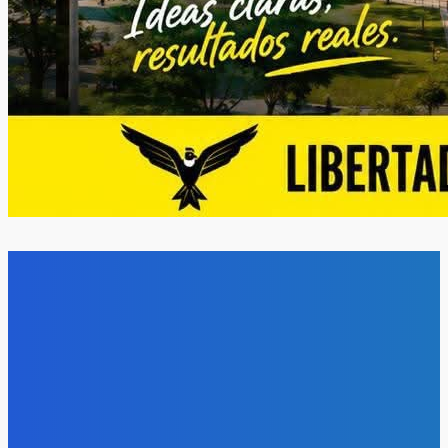
CULTURA
Huánuco Canta y Baila: 50 años preservando la
cultura
MEAC
-
8 julio, 2026
0
La Asociación Cultural "Huánuco Canta y Baila" conmemora este
mes sus 50 años de trayectoria ininterrumpida. Fundada un 13 de