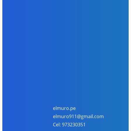
Deportes
544
Política
447
Ciudad
386
Regional
334
Perú
263
Policial
229
SUSCRIBETE
Registre su correo y recibe nuestros boletines
Suscribirme
He leído y acepto la
Política de Privacidad
.
elmuro.pe
elmuro911@gmail.com
Cel: 973230351