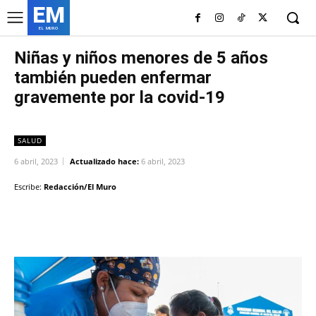
EM
EL MURO
Niñas y niños menores de 5 años
también pueden enfermar
gravemente por la covid-19
SALUD
6 abril, 2023
Actualizado hace:
6 abril, 2023
Escribe:
Redacción/El Muro
Facebook
Twitter
Copy URL