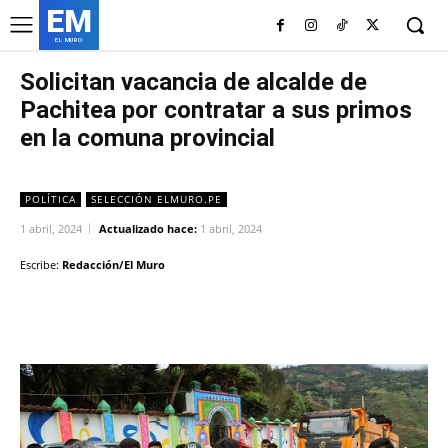
EM
EL MURO
Solicitan vacancia de alcalde de
Pachitea por contratar a sus primos
en la comuna provincial
POLÍTICA
SELECCIÓN ELMURO.PE
1 abril, 2024
Actualizado hace:
1 abril, 2024
Escribe:
Redacción/El Muro
Facebook
Twitter
Copy URL