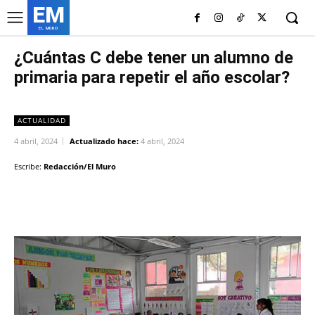
EM
EL MURO
¿Cuántas C debe tener un alumno de
primaria para repetir el año escolar?
ACTUALIDAD
4 abril, 2024
Actualizado hace:
4 abril, 2024
Escribe:
Redacción/El Muro
Facebook
Twitter
Copy URL