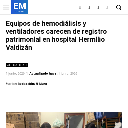
EM
EL MURO
Equipos de hemodiálisis y
ventiladores carecen de registro
patrimonial en hospital Hermilio
Valdizán
ACTUALIDAD
1 junio, 2026
Actualizado hace:
1 junio, 2026
Escribe:
Redacción/El Muro
Facebook
Twitter
Copy URL