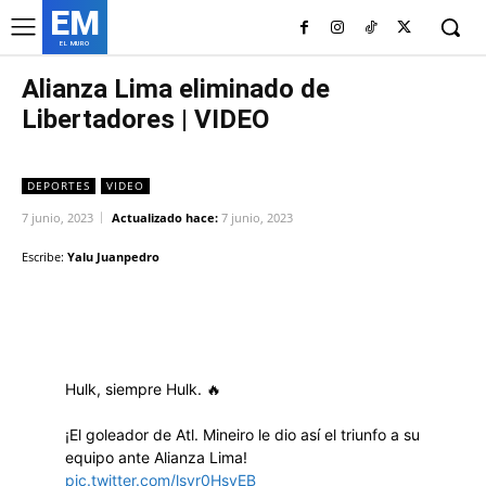
EM
EL MURO
Alianza Lima eliminado de
Libertadores | VIDEO
DEPORTES
VIDEO
7 junio, 2023
Actualizado hace:
7 junio, 2023
Escribe:
Yalu Juanpedro
Facebook
Twitter
Copy URL
Hulk, siempre Hulk. 🔥
¡El goleador de Atl. Mineiro le dio así el triunfo a su
equipo ante Alianza Lima!
pic.twitter.com/lsyr0HsyEB