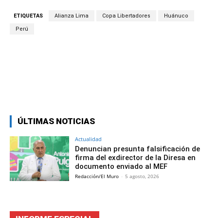
ETIQUETAS
Alianza Lima
Copa Libertadores
Huánuco
Perú
Facebook
Twitter
Copy URL
ÚLTIMAS NOTICIAS
Actualidad
Denuncian presunta falsificación de
firma del exdirector de la Diresa en
documento enviado al MEF
Redacción/El Muro
-
5 agosto, 2026