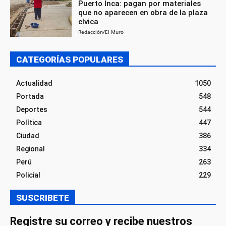
Puerto Inca: pagan por materiales
que no aparecen en obra de la plaza
cívica
Redacción/El Muro
CATEGORÍAS POPULARES
Actualidad
1050
Portada
548
Deportes
544
Política
447
Ciudad
386
Regional
334
Perú
263
Policial
229
SUSCRIBETE
Registre su correo y recibe nuestros