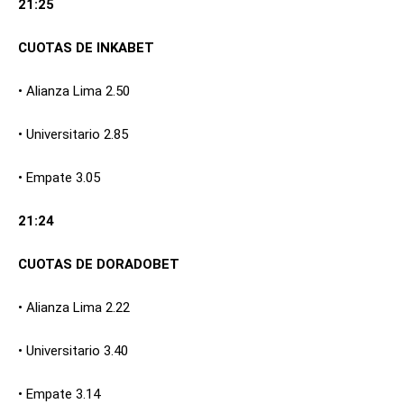
21:25
CUOTAS DE INKABET
• Alianza Lima 2.50
• Universitario 2.85
• Empate 3.05
21:24
CUOTAS DE DORADOBET
• Alianza Lima 2.22
• Universitario 3.40
• Empate 3.14