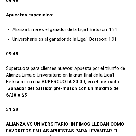
09:49
Apuestas especiales:
Alianza Lima es el ganador de la Liga1 Betsson: 1.81
Universitario es el ganador de la Liga1 Betsson: 1.91
09:48
Supercuota para clientes nuevos: Apuesta por el triunfo de
Alianza Lima o Universitario en la gran final de la Liga1
Betsson con una
SUPERCUOTA 20.00, en el mercado
‘Ganador del partido’ pre-match con un máximo de
S/20 o $5
21:39
ALIANZA VS UNIVERSITARIO: ÍNTIMOS LLEGAN COMO
FAVORITOS EN LAS APUESTAS PARA LEVANTAR EL