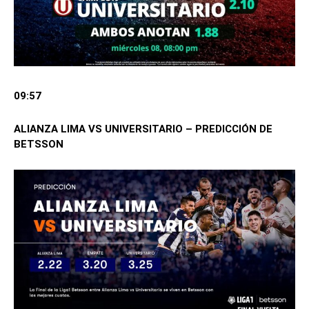
09:57
ALIANZA LIMA VS UNIVERSITARIO – PREDICCIÓN DE
BETSSON