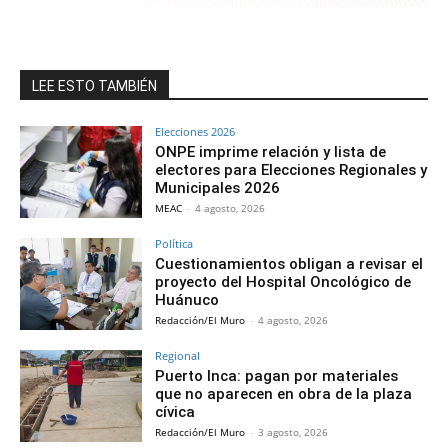
LEE ESTO TAMBIÉN
Elecciones 2026
ONPE imprime relación y lista de
electores para Elecciones Regionales y
Municipales 2026
MEAC
-
4 agosto, 2026
Política
Cuestionamientos obligan a revisar el
proyecto del Hospital Oncológico de
Huánuco
Redacción/El Muro
-
4 agosto, 2026
Regional
Puerto Inca: pagan por materiales
que no aparecen en obra de la plaza
cívica
Redacción/El Muro
-
3 agosto, 2026