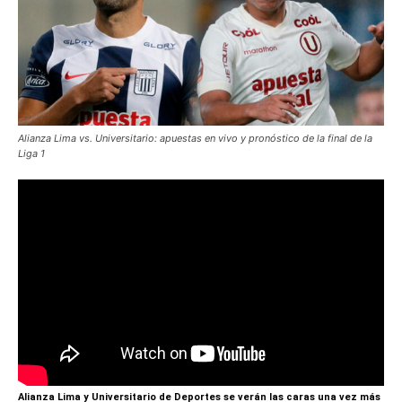
Alianza Lima vs. Universitario: apuestas en vivo y pronóstico de la final de la
Liga 1
Alianza Lima y Universitario de Deportes se verán las caras una vez más