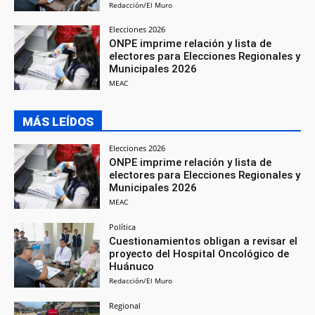
Redacción/El Muro
Elecciones 2026
ONPE imprime relación y lista de
electores para Elecciones Regionales y
Municipales 2026
MEAC
MÁS LEÍDOS
Elecciones 2026
ONPE imprime relación y lista de
electores para Elecciones Regionales y
Municipales 2026
MEAC
Política
Cuestionamientos obligan a revisar el
proyecto del Hospital Oncológico de
Huánuco
Redacción/El Muro
Regional