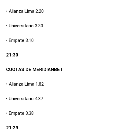
• Alianza Lima 2.20
• Universitario 3.30
• Empate 3.10
21:30
CUOTAS DE MERIDIANBET
• Alianza Lima 1.82
• Universitario 4.37
• Empate 3.38
21:29