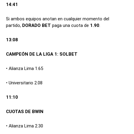
14:41
Si ambos equipos anotan en cualquier momento del
partido,
DORADO BET
paga una cuota de
1.90
.
13:08
CAMPEÓN DE LA LIGA 1: SOLBET
• Alianza Lima 1.65
• Universitario 2.08
11:10
CUOTAS DE BWIN
• Alianza Lima 2.30