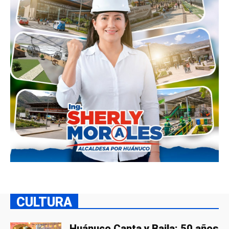
CULTURA
Huánuco Canta y Baila: 50 años