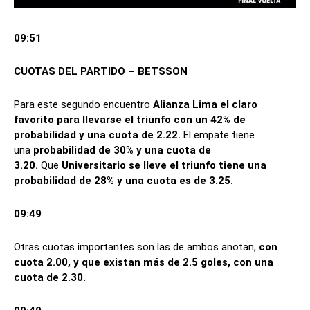
09:51
CUOTAS DEL PARTIDO – BETSSON
Para este segundo encuentro
Alianza Lima el claro
favorito para llevarse el triunfo con un 42% de
probabilidad y una cuota de 2.22.
El empate tiene
una
probabilidad de 30% y una cuota de
3.20.
Que
Universitario se lleve el triunfo tiene una
probabilidad de 28% y una cuota es de 3.25.
09:49
Otras cuotas importantes son las de ambos anotan,
con
cuota 2.00, y que existan más de 2.5 goles, con una
cuota de 2.30.