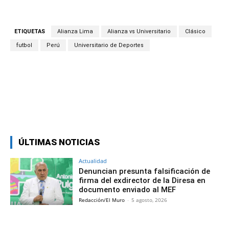
ETIQUETAS
Alianza Lima
Alianza vs Universitario
Clásico
futbol
Perú
Universitario de Deportes
Facebook
Twitter
Copy URL
ÚLTIMAS NOTICIAS
Actualidad
Denuncian presunta falsificación de
firma del exdirector de la Diresa en
documento enviado al MEF
Redacción/El Muro
-
5 agosto, 2026