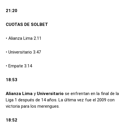
21:20
CUOTAS DE SOLBET
• Alianza Lima 2.11
• Universitario 3.47
• Empate 3.14
18:53
Alianza Lima
y
Universitario
se enfrentan en la final de la
Liga 1 después de 14 años. La última vez fue el 2009 con
victoria para los merengues.
18:52