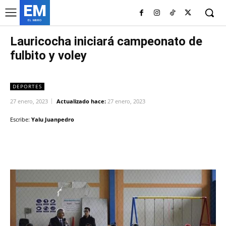
EM
EL MURO
Lauricocha iniciará campeonato de
fulbito y voley
DEPORTES
27 enero, 2023
Actualizado hace:
27 enero, 2023
Escribe:
Yalu Juanpedro
Facebook
Twitter
Copy URL