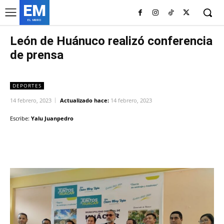
EM
EL MURO
León de Huánuco realizó conferencia
de prensa
DEPORTES
14 febrero, 2023
Actualizado hace:
14 febrero, 2023
Escribe:
Yalu Juanpedro
Facebook
Twitter
Copy URL