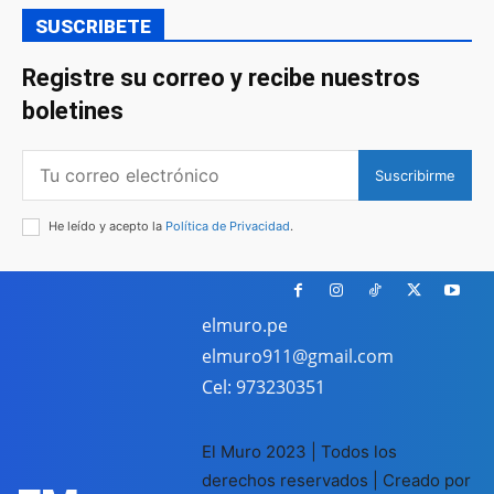
SUSCRIBETE
Registre su correo y recibe nuestros
boletines
Suscribirme
He leído y acepto la
Política de Privacidad
.
elmuro.pe
elmuro911@gmail.com
Cel: 973230351
El Muro 2023 | Todos los
derechos reservados | Creado por