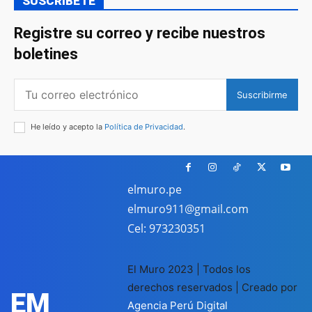
SUSCRIBETE
Registre su correo y recibe nuestros
boletines
Suscribirme
He leído y acepto la
Política de Privacidad
.
elmuro.pe
elmuro911@gmail.com
Cel: 973230351
El Muro 2023 | Todos los
derechos reservados | Creado por
EM
Agencia Perú Digital