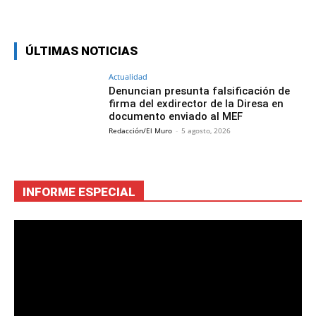
Facebook
Twitter
Copy URL
ÚLTIMAS NOTICIAS
Actualidad
Denuncian presunta falsificación de
firma del exdirector de la Diresa en
documento enviado al MEF
Redacción/El Muro
-
5 agosto, 2026
INFORME ESPECIAL