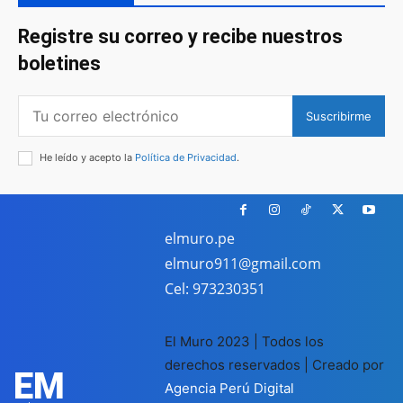
Registre su correo y recibe nuestros
boletines
Suscribirme
He leído y acepto la
Política de Privacidad
.
elmuro.pe
elmuro911@gmail.com
Cel: 973230351
El Muro 2023 | Todos los
derechos reservados | Creado por
EM
Agencia Perú Digital