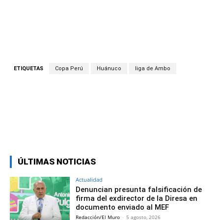
ETIQUETAS
Copa Perú
Huánuco
liga de Ambo
Facebook
Twitter
Copy URL
ÚLTIMAS NOTICIAS
Actualidad
Denuncian presunta falsificación de
firma del exdirector de la Diresa en
documento enviado al MEF
Redacción/El Muro
-
5 agosto, 2026