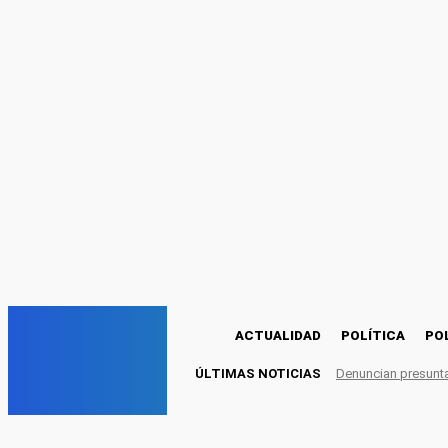
Registrarse
¡Bienvenido! Ingresa en tu cuenta
tu nombre de usuario
tu contraseña
Olvidaste tu contraseña? Obten ayuda
Políticas de privacidad
Recuperación de contraseña
Recupera tu contraseña
tu correo electrónico
Se te ha enviado una contraseña por correo electrónico.
C
15.5
Huánuco
domingo, agosto 9, 2026
EM
ACTUALIDAD
POLÍTICA
PO
ÚLTIMAS NOTICIAS
Denuncian presunta 
elmuro.pe