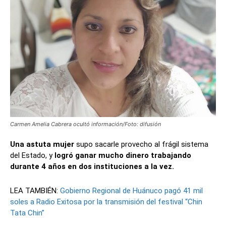
Carmen Amelia Cabrera ocultó información/Foto: difusión
Una astuta mujer
supo sacarle provecho al frágil sistema
del Estado, y
logró ganar mucho dinero trabajando
durante 4 años en dos instituciones a la vez.
LEA TAMBIÉN:
Gobierno Regional de Huánuco pagó 41 mil
soles a Radio Exitosa por la transmisión del festival “Chin
Tata Chin”