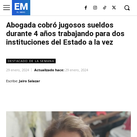
EM
EL MURO
Abogada cobró jugosos sueldos
durante 4 años trabajando para dos
instituciones del Estado a la vez
DESTACADO DE LA SEMANA
29 enero, 2024
Actualizado hace:
29 enero, 2024
Escribe:
Jairo Salazar
Facebook
Twitter
Copy URL