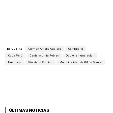
ETIQUETAS
Carmen Amelia Cabrera
Contraloría
Copa Perú
Daniel Alomía Robles
Doble remuneración
Huánuco
Ministerio Público
Municipalidad de Pillco Marca
Facebook
Twitter
Copy URL
ÚLTIMAS NOTICIAS