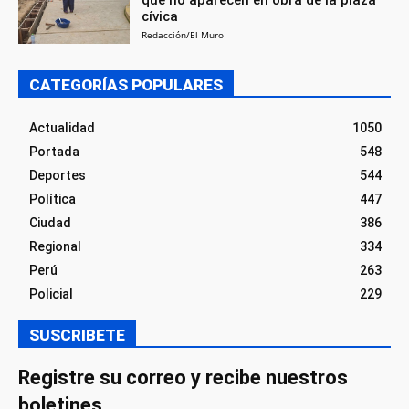
que no aparecen en obra de la plaza
cívica
Redacción/El Muro
CATEGORÍAS POPULARES
Actualidad
1050
Portada
548
Deportes
544
Política
447
Ciudad
386
Regional
334
Perú
263
Policial
229
SUSCRIBETE
Registre su correo y recibe nuestros
boletines