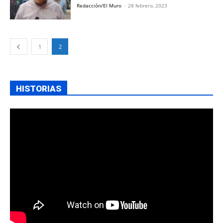
Redacción/El Muro
-
28 febrero, 2023
1
2
HISTORIAS