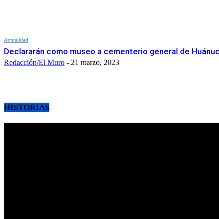
Actualidad
Declararán como museo a cementerio general de Huánu
Redacción/El Muro
-
21 marzo, 2023
HISTORIAS