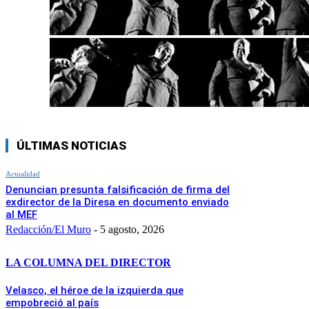
ÚLTIMAS NOTICIAS
Actualidad
Denuncian presunta falsificación de firma del
exdirector de la Diresa en documento enviado
al MEF
Redacción/El Muro
-
5 agosto, 2026
LA COLUMNA DEL DIRECTOR
Velasco, el héroe de la izquierda que
empobreció al país