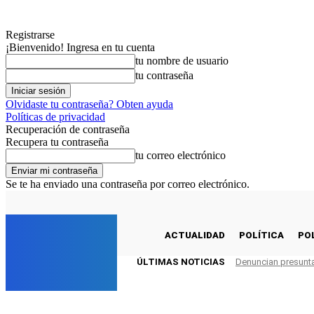
Registrarse
¡Bienvenido! Ingresa en tu cuenta
tu nombre de usuario
tu contraseña
Olvidaste tu contraseña? Obten ayuda
Políticas de privacidad
Recuperación de contraseña
Recupera tu contraseña
tu correo electrónico
Se te ha enviado una contraseña por correo electrónico.
C
26.4
Huánuco
viernes, agosto 7, 2026
EM
ACTUALIDAD
POLÍTICA
PO
ÚLTIMAS NOTICIAS
Denuncian presunta 
elmuro.pe