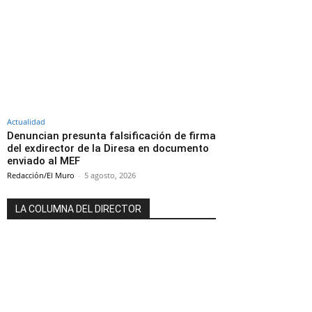
Actualidad
Denuncian presunta falsificación de firma
del exdirector de la Diresa en documento
enviado al MEF
Redacción/El Muro
-
5 agosto, 2026
LA COLUMNA DEL DIRECTOR