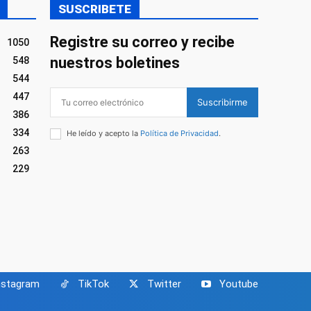
SUSCRIBETE
Registre su correo y recibe
1050
nuestros boletines
548
544
447
Suscribirme
386
334
He leído y acepto la
Política de Privacidad
.
263
229
nstagram
TikTok
Twitter
Youtube