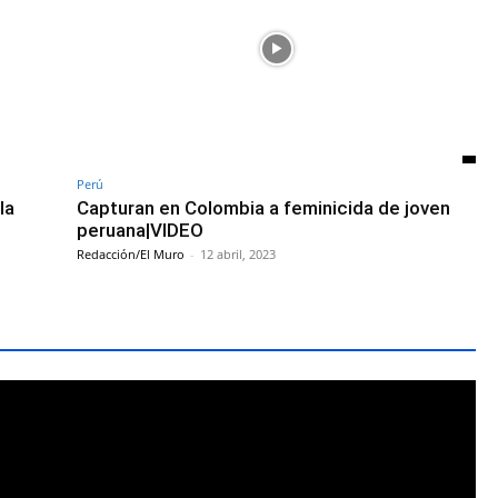
Perú
la
Capturan en Colombia a feminicida de joven
peruana|VIDEO
Redacción/El Muro
-
12 abril, 2023