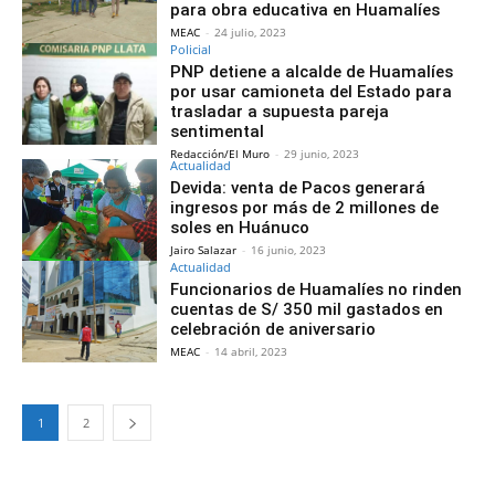
para obra educativa en Huamalíes
MEAC
-
24 julio, 2023
Policial
PNP detiene a alcalde de Huamalíes
por usar camioneta del Estado para
trasladar a supuesta pareja
sentimental
Redacción/El Muro
-
29 junio, 2023
Actualidad
Devida: venta de Pacos generará
ingresos por más de 2 millones de
soles en Huánuco
Jairo Salazar
-
16 junio, 2023
Actualidad
Funcionarios de Huamalíes no rinden
cuentas de S/ 350 mil gastados en
celebración de aniversario
MEAC
-
14 abril, 2023
1
2