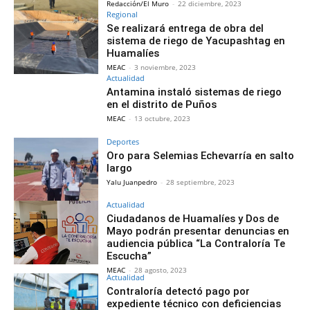
Redacción/El Muro
-
22 diciembre, 2023
Regional
Se realizará entrega de obra del
sistema de riego de Yacupashtag en
Huamalíes
MEAC
-
3 noviembre, 2023
Actualidad
Antamina instaló sistemas de riego
en el distrito de Puños
MEAC
-
13 octubre, 2023
Deportes
Oro para Selemias Echevarría en salto
largo
Yalu Juanpedro
-
28 septiembre, 2023
Actualidad
Ciudadanos de Huamalíes y Dos de
Mayo podrán presentar denuncias en
audiencia pública “La Contraloría Te
Escucha”
MEAC
-
28 agosto, 2023
Actualidad
Contraloría detectó pago por
expediente técnico con deficiencias