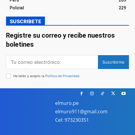
Perú
263
Policial
229
SUSCRIBETE
Registre su correo y recibe nuestros
boletines
Suscribirme
He leído y acepto la
Política de Privacidad
.
elmuro.pe
elmuro911@gmail.com
Cel: 973230351