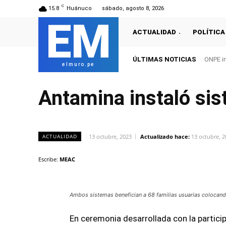
C
15.8
Huánuco
sábado, agosto 8, 2026
EM
ACTUALIDAD
POLÍTICA
ÚLTIMAS NOTICIAS
ONPE im
elmuro.pe
Antamina instaló sis
13 octubre, 2023
Actualizado hace:
13 octubre, 
ACTUALIDAD
Escribe:
MEAC
Ambos sistemas benefician a 68 familias usuarias colocand
En ceremonia desarrollada con la partici