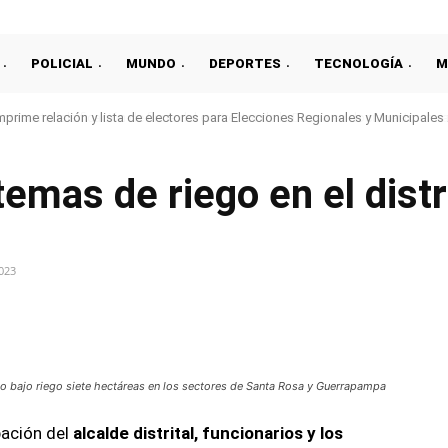
POLICIAL
MUNDO
DEPORTES
TECNOLOGÍA
M
prime relación y lista de electores para Elecciones Regionales y Municipales
temas de riego en el dist
2023
Compartir
o bajo riego siete hectáreas en los sectores de Santa Rosa y Guerrapampa
pación del
alcalde distrital, funcionarios y los