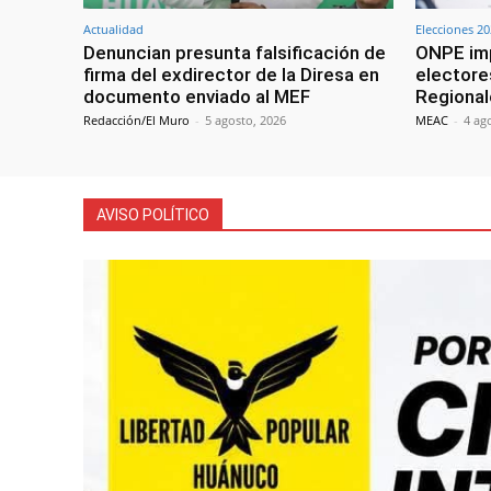
Actualidad
Elecciones 2
Denuncian presunta falsificación de
ONPE imp
firma del exdirector de la Diresa en
electore
documento enviado al MEF
Regional
Redacción/El Muro
-
5 agosto, 2026
MEAC
-
4 ag
AVISO POLÍTICO