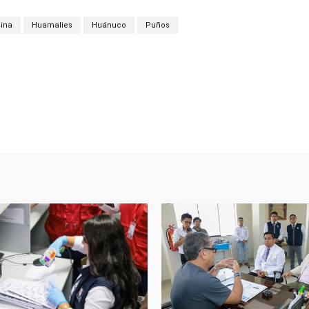
ina
Huamalies
Huánuco
Puños
Facebook
Twitter
Copy URL