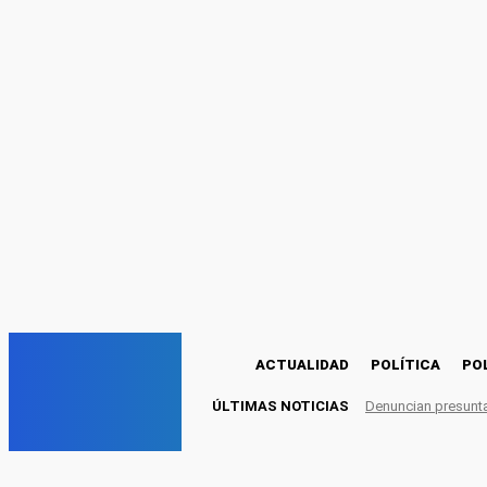
Registrarse
¡Bienvenido! Ingresa en tu cuenta
tu nombre de usuario
tu contraseña
Olvidaste tu contraseña? Obten ayuda
Políticas de privacidad
Recuperación de contraseña
Recupera tu contraseña
tu correo electrónico
Se te ha enviado una contraseña por correo electrónico.
C
16.8
Huánuco
miércoles, agosto 5, 2026
EM
ACTUALIDAD
POLÍTICA
PO
ÚLTIMAS NOTICIAS
Denuncian presunta 
elmuro.pe